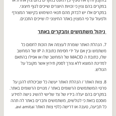
בתקנון זה (ראה סעיף 3) למעט במקרים בהם צוין אחרת או
במקרים בהם צוין כי זכויות היוצרים שייכים לגוף חיצוני.
במקרים אלו יש לבדוק מהם תנאי השימוש בקישור המצורף
ולפעול על פי המצוין באתר החיצוני לו שייכים התכנים.
ניהול משתמשים ומבקרים באתר
7. הנהלת האתר שומרת לעצמה את הזכות לחסום כל
משתמש ובין אם על ידי חסימת כתובת ה IP של המחשב
שלו, כתובת ה MACID של המחשב שלו או אפילו בהתאם
למדינת המוצא ללא צורך לספק תירוץ אשר מקובל על
הגולש.
8. צוות האתר / הנהלת האתר יעשה כל שביכולתו להגן על
פרטי המשתמשים הרשומים באתר / מנויים הרשומים באתר.
במקרים בהם יעלה בידיו של צד שלישי להשיג גישה למידע
מוסכם בזאת כי לגולשים, משתמשים וחברים באתר לה תהה
כל תביעה, טענה או דרישה כלפי צוות האתר avi amitai.