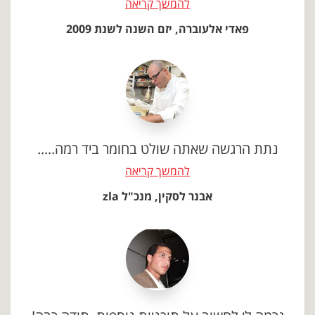
להמשך קריאה
פאדי אלעוברה, יזם השנה לשנת 2009
נתת הרגשה שאתה שולט בחומר ביד רמה.....
להמשך קריאה
אבנר לסקין, מנכ"ל zla