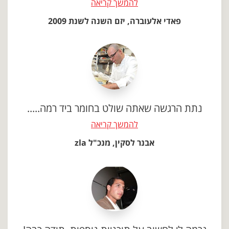
להמשך קריאה
פאדי אלעוברה, יזם השנה לשנת 2009
נתת הרגשה שאתה שולט בחומר ביד רמה.....
להמשך קריאה
אבנר לסקין, מנכ"ל zla