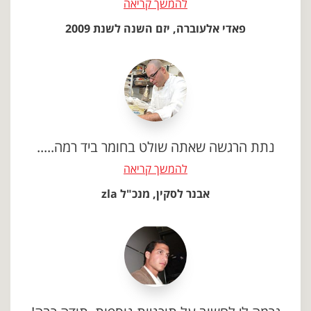
להמשך קריאה
פאדי אלעוברה, יזם השנה לשנת 2009
נתת הרגשה שאתה שולט בחומר ביד רמה.....
להמשך קריאה
אבנר לסקין, מנכ"ל zla