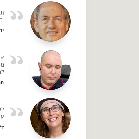
תו
ומ
יה
אב
ממ
לה
חג
לא
אד
ד"