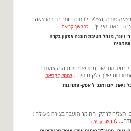
צאה טובה ,הצליח לדחוס חומר רב בהרצאה
רה. מאוד מענין!...
להמשך קריאה
די ויזנר, מנהל חטיבת תוכנה אפקון בקרה
וטומציה
י תמיד מתרשם מחדש ממידת המקצוענות
מחויבות שלך ללקוחותיך...
להמשך קריאה
בל גיאת, יזם ומנכ"ל אפק- פתרונות
י הצליח לרתק, החומר הועבר בצורה מעולה !
דה...
להמשך קריאה
בי גיירו, סמנכ"ל פיתוח עסקי אופק טכנולוגיות