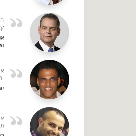
הר
קצ
או
וא
אנ
וה
יו
אב
תו
קו