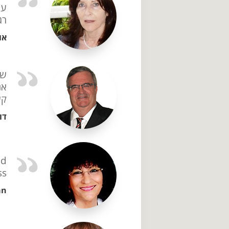
עו
רג
אור
שמ
אנ
קש
דו
nd
..
an