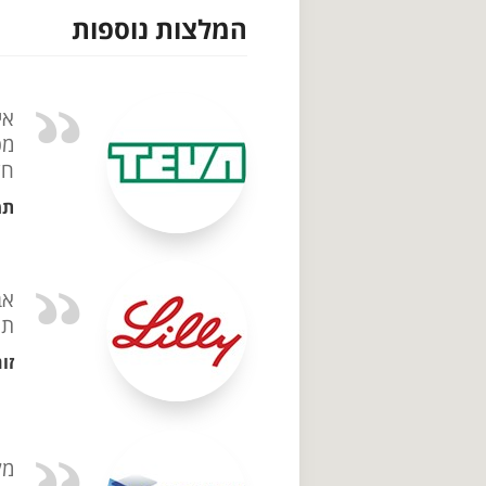
המלצות נוספות
אי
מכ
חד
תמ
אב
תו
זו
מק