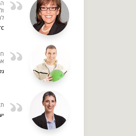
הר
ול
לה
TC
חש
אמ
גלע
תו
יע