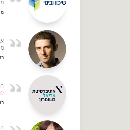
מג
מנ
אב
מנ
רמ
הר
לה
רו
הר