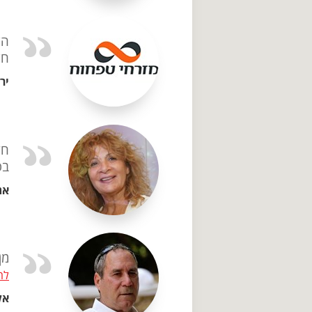
הד
חד
יר
חז
בפ
אתי
מן
לה
אלי 